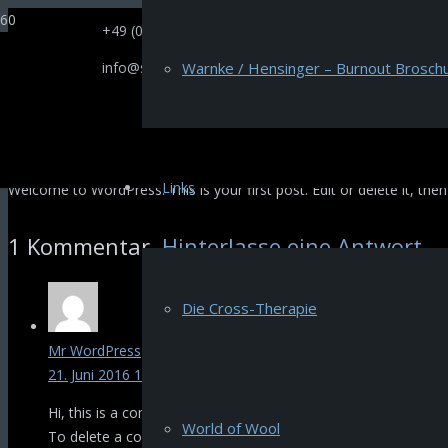
+49 (0)521 66669
info@selectione.de
Warnke / Hensinger – Burnout Broschu
Links
Welcome to WordPress. This is your first post. Edit or delete it, then 
1
Kommentar
.
Hinterlasse eine Antwort
Die Cross-Therapie
Mr WordPress
21. Juni 2016 15:33
Hi, this is a comment.
World of Wool
To delete a comment, just log in and view the post's comments